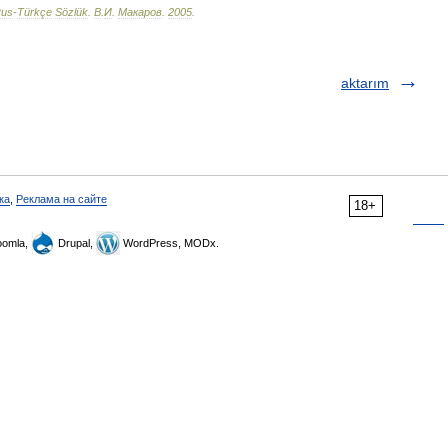
us
-
Türkçe
Sözlük
.
В
.
И
.
Макаров
.
2005
.
aktarım
ка
,
Реклама на сайте
18+
omla,
Drupal,
WordPress, MODx.