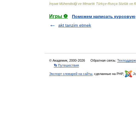
İnşaat
Mühendisliği
ve
Mimarlık
Türkçe
-
Rusça
Sözlük
ve
R
Игры ⚽
Поможем написать курсовую
akt tanzim etmek
© Академик, 2000-2026
Обратная связь:
Техподдерж
👣 Путешествия
Экспорт словарей на сайты
, сделанные на PHP,
Jo