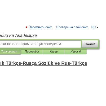
Запомнить сайт
Словарь на свой сайт
RU
едии на Академике
Найти!
Толкования
Переводы
Книги
Игры ⚽
lık Türkçe-Rusça Sözlük ve Rus-Türkçe