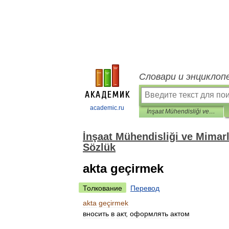
Словари и энциклоп
academic.ru
İnşaat Mühendisliği ve Mimarlık Türkçe-Rusça Sözlük ve Rus-Türkçe Sözlük
İnşaat Mühendisliği ve Mimar
Sözlük
akta geçirmek
Толкование
Перевод
akta
geçirmek
вносить
в
акт
,
оформлять
актом